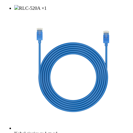
RLC-520A
×
1