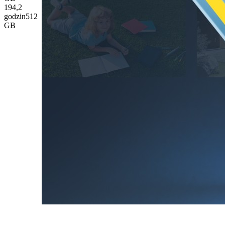
194,2
godzin
512
GB