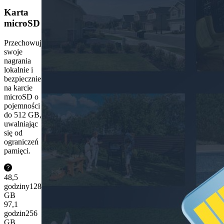
Karta
microSD
Przechowuj
swoje
nagrania
lokalnie i
bezpiecznie
na karcie
microSD o
pojemności
do 512 GB,
uwalniając
się od
ograniczeń
pamięci.
48,5
godziny
128
GB
97,1
godzin
256
GB