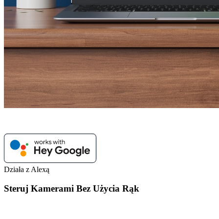
Działa z Alexą
Steruj Kamerami Bez Użycia Rąk
Wystarczy powiedzieć "Hej Google, pokaż ogród", aby sprawdzić,
co się tam dzieje na swoim Google Nest Hub lub telewizorze z