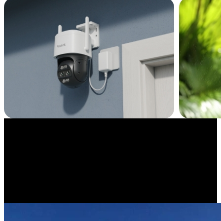
Korzystaj z funkcji przesunięcia w czasie
Uchwyć chwile w zupełnie nowy sposób. Reolink TrackMix Wi-Fi
pozwala tworzyć filmy poklatkowe, aby w ciągu kilku minut
zobaczyć, jak śnieg gromadzi się w ogrodzie lub jak projekt
budowlany postępuje.