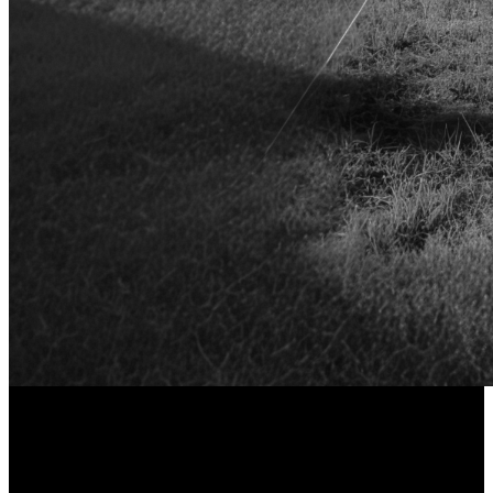
Color X
Czarno-biały widok nocny