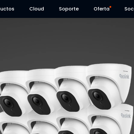
ductos
Cloud
Soporte
Oferta
Soc
Centro de Soporte
Ventas Flash
Centro de Descarga
Reolink Day
Blog
Contáctenos