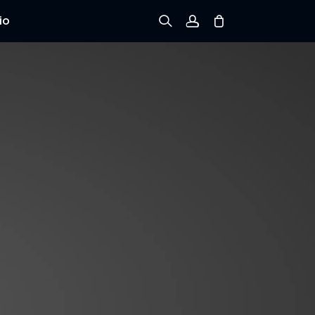
io
Registrarse
Iniciar sesión
Rastree el Pedido