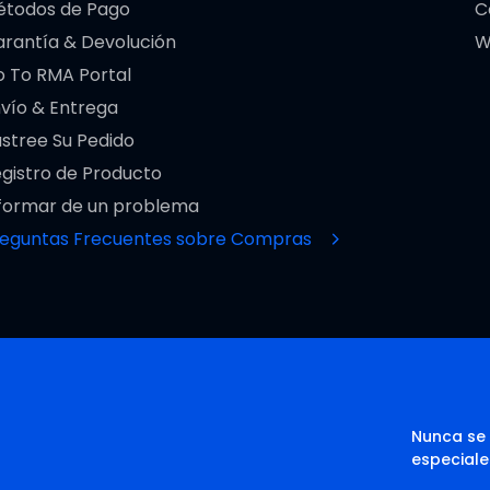
étodos de Pago
C
rantía & Devolución
W
 To RMA Portal
vío & Entrega
stree Su Pedido
gistro de Producto
formar de un problema
reguntas Frecuentes sobre Compras
Nunca se 
especiale