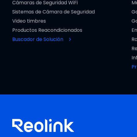
Cámaras de Seguridad WiFi
M
Sistemas de Cámara de Seguridad
Ga
Video timbres
Go
Productos Reacondicionados
En
Buscador de Solución
Ra
Re
In
P