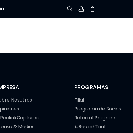
io
Registrarse
Iniciar sesión
Rastree el Pedido
MPRESA
PROGRAMAS
obre Nosotros
Filial
piniones
Programa de Socios
ReolinkCaptures
Referral Program
rensa & Medios
#ReolinkTrial