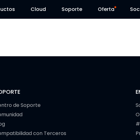
ductos
Cloud
Soporte
Oferta
Soc
Centro de Soporte
Ventas Flash
Centro de Descarga
Reolink Day
Blog
Contáctenos
OPORTE
E
ntro de Soporte
S
omunidad
O
og
#
mpatibilidad con Terceros
P