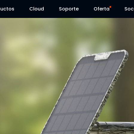
ductos
Cloud
Soporte
Oferta
Soc
Centro de Soporte
Ventas Flash
Centro de Descarga
Reolink Day
Blog
Contáctenos