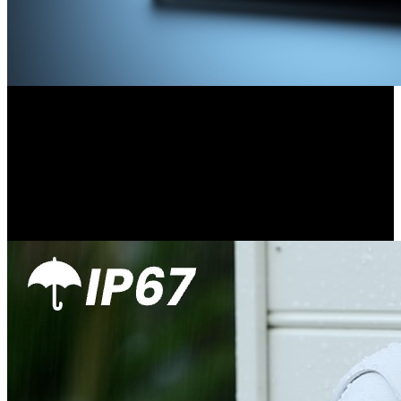
Klaar voor overal,
Binnen & Buiten
Deze 4K Ultra HD PoE-camera's kunnen zowel binnen als buiten
worden geplaatst! Met een IP67-weerbestendigheidsclassificatie
zullen deze camera's nooit terugdeinzen voor de elementen, zoals
ijzel, zware sneeuwval, extreme kou en hitte.