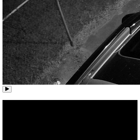
Non-stop opname
Met een vooraf geïnstalleerde 2 TB HDD en een opslagcapaciteit tot
16 TB ondersteunt dit 8-kanaals 4K beveiligingscamerasysteem