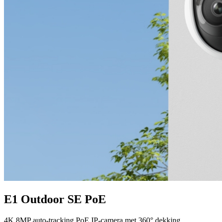
E1 Outdoor SE PoE
4K 8MP auto-tracking PoE IP-camera met 360° dekking