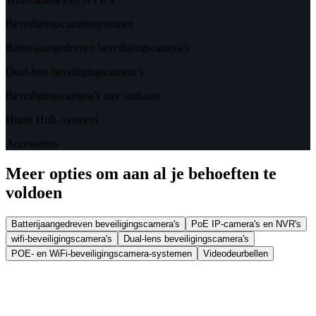
Beveiligingscamerasystemen
Batterijaangedreven beveiligingscamera's
Dual-lens beveiligingscamera's
Beveiligingscamera’s met simkaart
Home Hub- systeem
Accessoires
Meer opties om aan al je behoeften te
voldoen
Batterijaangedreven beveiligingscamera's
PoE IP-camera's en NVR's
wifi-beveiligingscamera's
Dual-lens beveiligingscamera's
POE- en WiFi-beveiligingscamera-systemen
Videodeurbellen