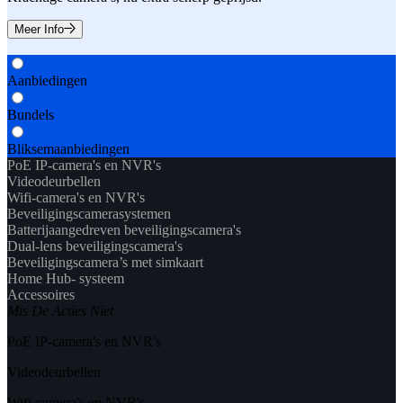
Meer Info
Aanbiedingen
Bundels
Bliksemaanbiedingen
PoE IP-camera's en NVR's
Videodeurbellen
Wifi-camera's en NVR's
Beveiligingscamerasystemen
Batterijaangedreven beveiligingscamera's
Dual-lens beveiligingscamera's
Beveiligingscamera’s met simkaart
Home Hub- systeem
Accessoires
Mis De Acties Niet
PoE IP-camera's en NVR's
Videodeurbellen
Wifi-camera's en NVR's