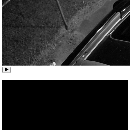
24/7 Aufzeichnung und Überwachung
Mit der 2TB Festplatte und der Speicherkapazität bis zu 16TB
ermöglicht das PoE Kamerasystem kontinuierliche Aufzeichung von
allen Cams. Somit werden Sie mit dem 24/7 Videoverlauf keine
Momente verpassen.