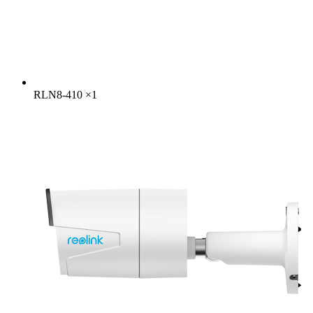
RLN8-410
×
1