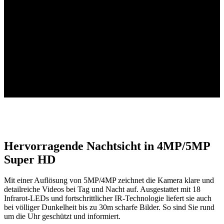
8-Kanal-NVR
Eingebaute 2TB HDD
Vier 2K+ Kameras
Hochauflösende PoE-Kameras
Bis zu 16TB
Lokale Speicherkapazität
Hervorragende Nachtsicht in 4MP/5MP
Super HD
Mit einer Auflösung von 5MP/4MP zeichnet die Kamera klare und
detailreiche Videos bei Tag und Nacht auf. Ausgestattet mit 18
Infrarot-LEDs und fortschrittlicher IR-Technologie liefert sie auch
bei völliger Dunkelheit bis zu 30m scharfe Bilder. So sind Sie rund
um die Uhr geschützt und informiert.