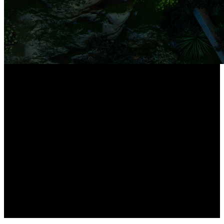
16-Port PoE NVR*
*Unterstützt insgesamt bis zu 24 Reolink Kameras.
PoE- und Plug-in-WLAN-Kameras sollten
zusammen nicht mehr als 16 sein.
Acht 12MP-Kameras
Inkl. hochauflösende PoE-Kameras
Erweiterbar auf bis zu 16TB
Speicherkapazität