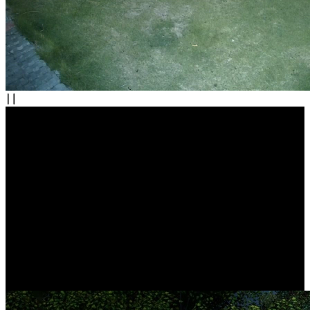
Rundum geschützt,
alles unter Kontrolle
Mit diesem Kamerasystem können Sie ganz einfach Ihre eigene
Sicherheitszentrale aufbauen. Ganz gleich, ob es sich um Ihr Haus,
Ihren Hof, Ihre Garage oder Ihr Geschäft handelt, Sie können sicher
sein, dass Ihnen nichts entgeht, was Sie im Auge behalten.
Außerdem können Sie über die zentrale NVR-Verwaltung ganz
einfach die volle Kontrolle übernehmen.