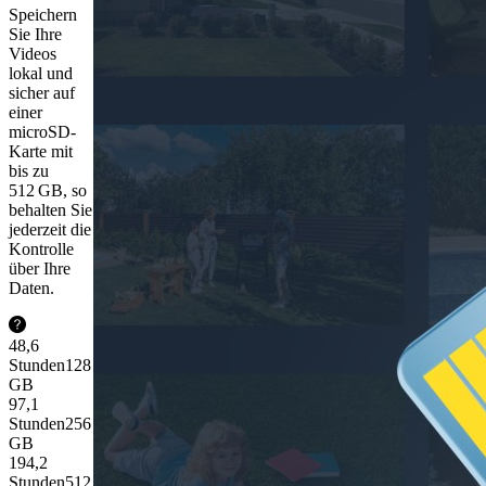
Speichern
Sie Ihre
Videos
lokal und
sicher auf
einer
microSD-
Karte mit
bis zu
512 GB, so
behalten Sie
jederzeit die
Kontrolle
über Ihre
Daten.
48,6
Stunden
128
GB
97,1
Stunden
256
GB
194,2
Stunden
512