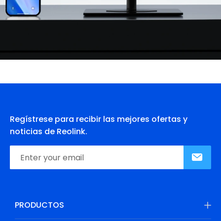
Regístrese para recibir las mejores ofertas y
noticias de Reolink.
PRODUCTOS