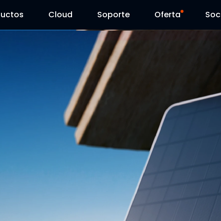
ductos
Cloud
Soporte
Oferta
Soc
Centro de Soporte
Ventas Flash
Centro de Descarga
Reolink Day
Blog
Contáctenos