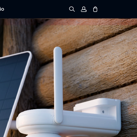
io
Registrarse
Iniciar sesión
Rastree el Pedido