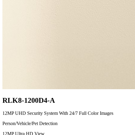
RLK8-1200D4-A
12MP UHD Security System With 24/7 Full Color Images
Person/Vehicle/Pet Detection
12MP Ultra HD View