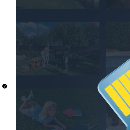
最大
512
GBの
マイク
ロSD
カード
に対応
（カー
ドは付
属して
いませ
ん）。
48.5時
間
128
GB
97.1時
間
256
GB
194.2