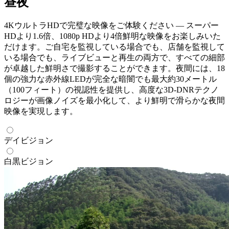
昼夜
4KウルトラHDで完璧な映像をご体験ください — スーパー
HDより1.6倍、1080p HDより4倍鮮明な映像をお楽しみいた
だけます。ご自宅を監視している場合でも、店舗を監視して
いる場合でも、ライブビューと再生の両方で、すべての細部
が卓越した鮮明さで撮影することができます。夜間には、18
個の強力な赤外線LEDが完全な暗闇でも最大約30メートル
（100フィート）の視認性を提供し、高度な3D-DNRテクノ
ロジーが画像ノイズを最小化して、より鮮明で滑らかな夜間
映像を実現します。
デイビジョン
白黒ビジョン