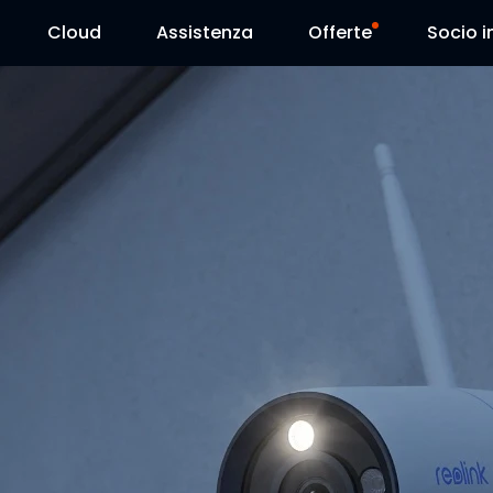
Cloud
Assistenza
Offerte
Socio in
Centro Assistenza
Vendite flash
Centro Scarica
Reolink Day
Blog
Contattaci