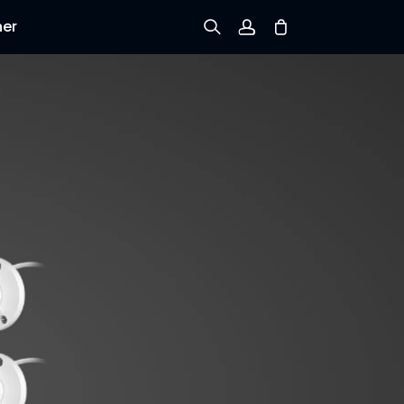
ner
Prijavi se
Prijava
Praćenje narudžbe