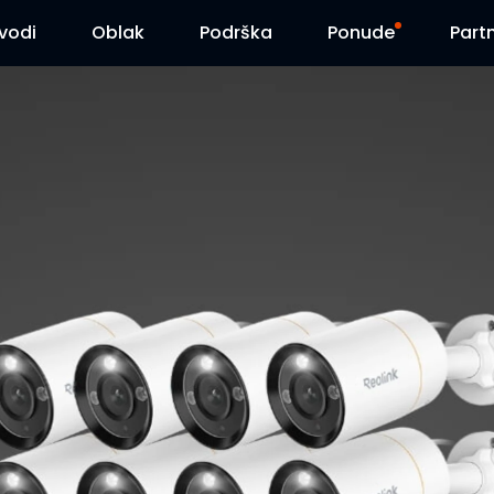
zvodi
Oblak
Podrška
Ponude
Part
Centar za podršku
Flash sniženja
Centar za preuzimanja
Reolink Day
Blog
Kontaktirajte nas