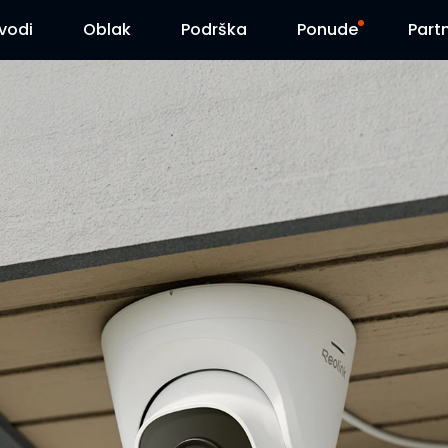
zvodi
Oblak
Podrška
Ponude
Part
Centar za podršku
Flash sniženja
Centar za preuzimanja
Reolink Day
Blog
Kontaktirajte nas