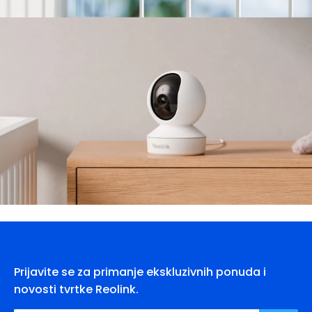
Prijavite se za primanje ekskluzivnih ponuda i
novosti tvrtke Reolink.