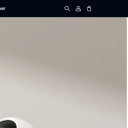
ner
Prijavi se
Prijava
Praćenje narudžbe