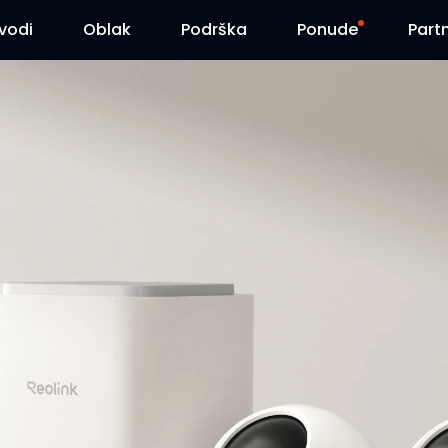
zvodi
Oblak
Podrška
Ponude
Part
Centar za podršku
Flash sniženja
Centar za preuzimanja
Reolink Day
Blog
Kontaktirajte nas