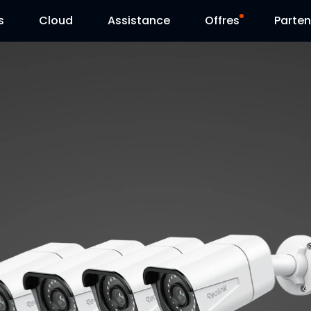
s
Cloud
Assistance
Offres
Parten
Centre d’assistance
Ventes Flash
Centre de téléchargement
Reolink Day
Blog
Contactez-nous