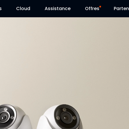
s
Cloud
Assistance
Offres
Parten
Centre d’assistance
Ventes Flash
Centre de téléchargement
Reolink Day
Blog
Contactez-nous