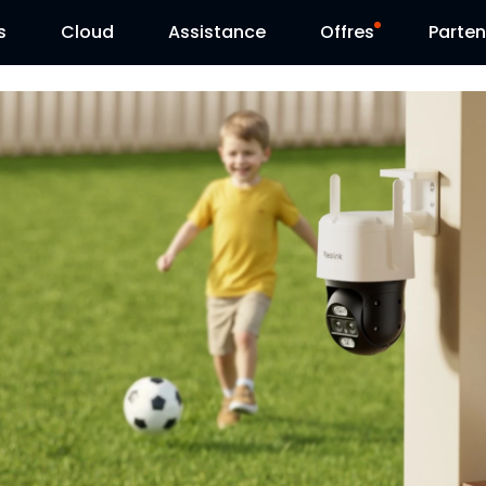
s
Cloud
Assistance
Offres
Parten
Centre d’assistance
Ventes Flash
Centre de téléchargement
Reolink Day
Blog
Contactez-nous