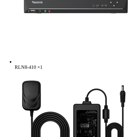
RLN8-410
×
1