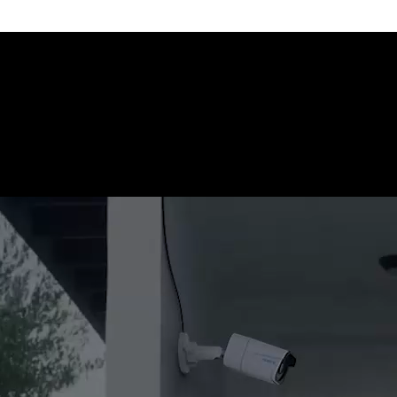
nimales de otros objetos. Recibirás alertas instantáneas cuando se requi