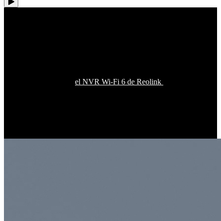
Un paso más para
disfrutar de la cobertura de toda la casa
Integra esta cámara en
el NVR Wi-Fi 6 de Reolink
o sistema de
seguridad y desbloquea una nueva dimensión de conectividad de
seguridad en el hogar para hasta 12 canales de cámaras UHD 4K.
Con mayor eficiencia y menor interferencia, esta tecnología Wi-Fi 6
exprime más ancho de banda para más dispositivos, asegurando que
cada rincón de tu espacio esté cubierto sin esfuerzo.