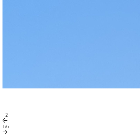
+
2
1/6