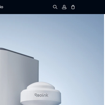
io
Registrarse
Iniciar sesión
Rastree el Pedido