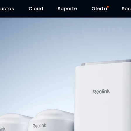
ductos
Cloud
Soporte
Oferta
Soc
Centro de Soporte
Ventas Flash
Centro de Descarga
Reolink Day
Blog
Contáctenos