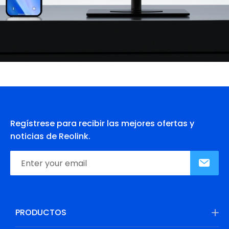
Regístrese para recibir las mejores ofertas y
noticias de Reolink.
PRODUCTOS