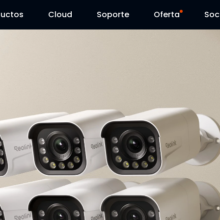
ductos
Cloud
Soporte
Oferta
Soc
Centro de Soporte
Ventas Flash
Centro de Descarga
Reolink Day
Blog
Contáctenos