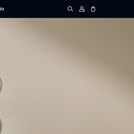
io
Registrarse
Iniciar sesión
Rastree el Pedido