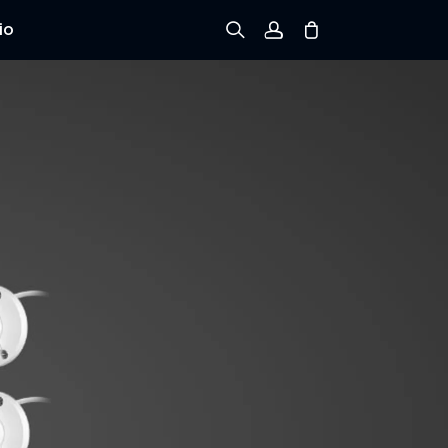
io
Registrarse
Iniciar sesión
Rastree el Pedido