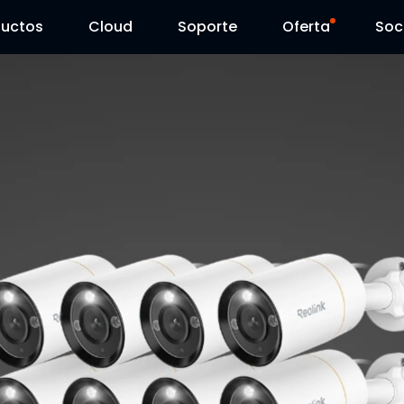
ductos
Cloud
Soporte
Oferta
Soc
Centro de Soporte
Ventas Flash
Centro de Descarga
Reolink Day
Blog
Contáctenos