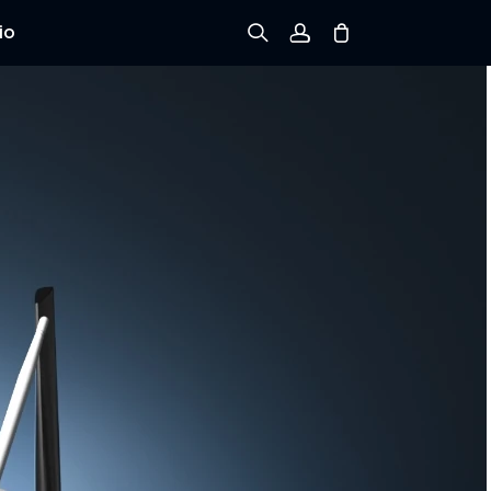
io
Registrarse
Iniciar sesión
Rastree el Pedido