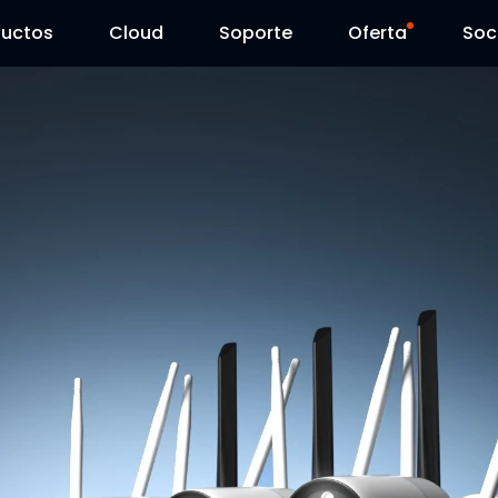
ductos
Cloud
Soporte
Oferta
Soc
Centro de Soporte
Ventas Flash
Centro de Descarga
Reolink Day
Blog
Contáctenos