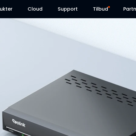
ukter
Cloud
Support
Tilbud
Partn
Supportcenter
Udsalg
Downloadcenter
Reolink Day
Blog
Kontakt os