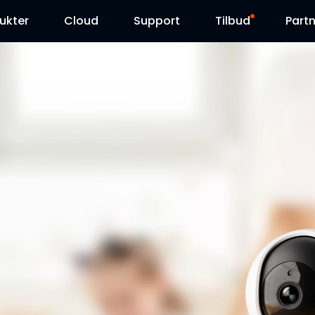
ukter
Cloud
Support
Tilbud
Partn
Supportcenter
Udsalg
Downloadcenter
Reolink Day
Blog
Kontakt os