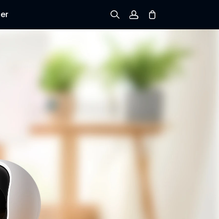
er
Tilmeld dig
Log ind
Spor ordre