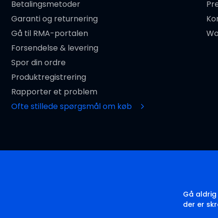
Betalingsmetoder
Pr
Garanti og returnering
Ko
Gå til RMA-portalen
Wo
Forsendelse & levering
Spor din ordre
Produktregistrering
Rapporter et problem
Ofte stillede spørgsmål om køb
Gå aldrig
der er skr