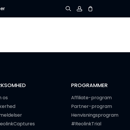
er
Tilmeld dig
Log ind
Spor ordre
RKSOMHED
PROGRAMMER
 os
Affiliate-program
kkerhed
Partner-program
meldelser
Henvisningsprogram
eolinkCaptures
#ReolinkTrial