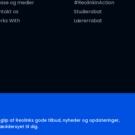
esse og medier
#ReolinkinAction
ntakt os
Studierabat
rks With
Lærerrabat
 glip af Reolinks gode tilbud, nyheder og opdateringer,
æddersyet til dig.