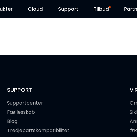
ukter
Cloud
Support
Tilbud
Partn
Supportcenter
Udsalg
Downloadcenter
Reolink Day
Blog
Kontakt os
SUPPORT
VI
Supportcenter
Om
Fællesskab
Si
Blog
An
Tredjepartskompatibilitet
#R