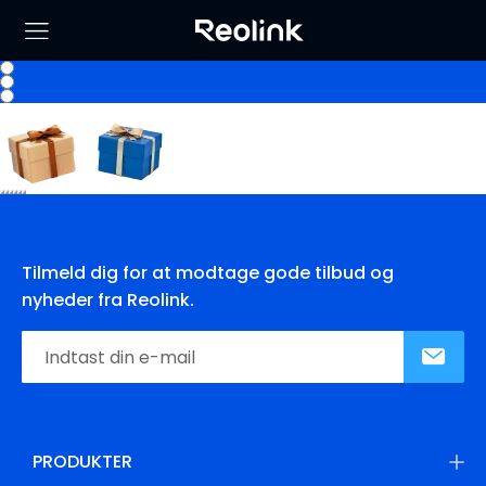
Tilmeld dig for at modtage gode tilbud og
nyheder fra Reolink.
PRODUKTER