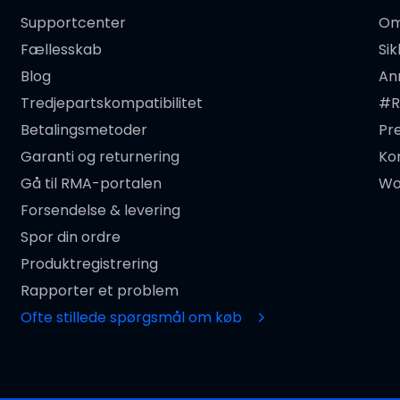
Supportcenter
Om
Fællesskab
Si
Blog
An
Tredjepartskompatibilitet
#R
Betalingsmetoder
Pr
Garanti og returnering
Ko
Gå til RMA-portalen
Wo
Forsendelse & levering
Spor din ordre
Produktregistrering
Rapporter et problem
Ofte stillede spørgsmål om køb