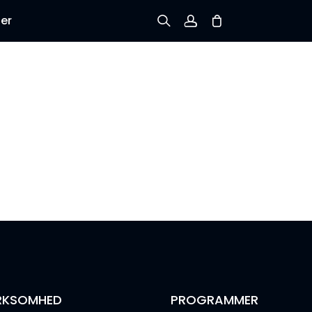
er
Tilmeld dig
Log ind
Spor ordre
RKSOMHED
PROGRAMMER