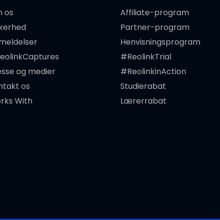
 os
Affiliate-program
kkerhed
Partner-program
meldelser
Henvisningsprogram
eolinkCaptures
#ReolinkTrial
esse og medier
#ReolinkinAction
ntakt os
Studierabat
rks With
Lærerrabat