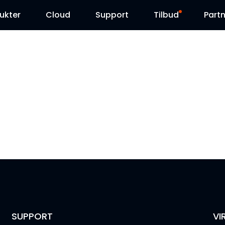
ukter
Cloud
Support
Tilbud
Partn
Supportcenter
Udsalg
Downloadcenter
Reolink Day
Blog
Kontakt os
SUPPORT
VI