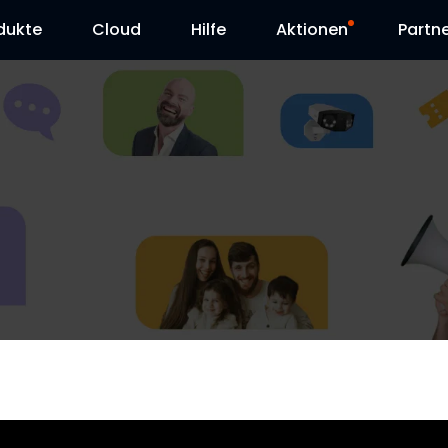
dukte
Cloud
Hilfe
Aktionen
Partn
Supportanfrage
Sonderangebot
Herunterladen
Reolink Day
Blog
Kontakt