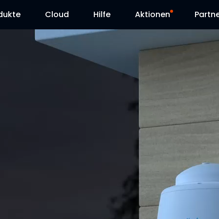
dukte
Cloud
Hilfe
Aktionen
Partn
Supportanfrage
Sonderangebot
Herunterladen
Reolink Day
Blog
Kontakt