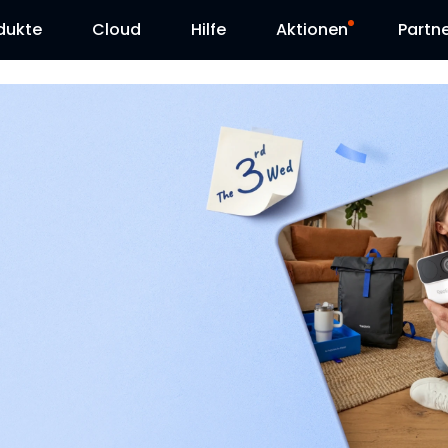
dukte
Cloud
Hilfe
Aktionen
Partn
Supportanfrage
Sonderangebot
Herunterladen
Reolink Day
Blog
Kontakt