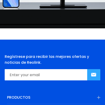
Regístrese para recibir las mejores ofertas y
noticias de Reolink.
PRODUCTOS