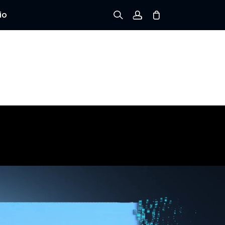
io
Registrarse
Iniciar sesión
Rastree el Pedido