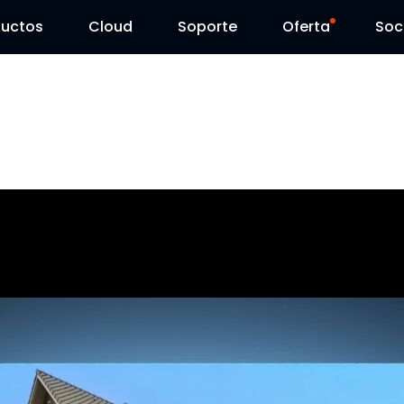
ductos
Cloud
Soporte
Oferta
Soc
Centro de Soporte
Ventas Flash
Centro de Descarga
Reolink Day
Blog
Contáctenos