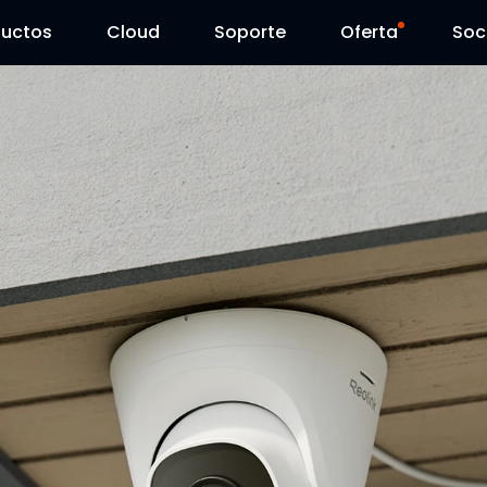
ductos
Cloud
Soporte
Oferta
Soc
Centro de Soporte
Ventas Flash
Centro de Descarga
Reolink Day
Blog
Contáctenos