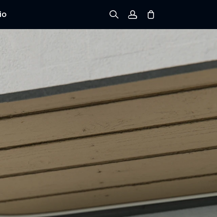
io
Registrarse
Iniciar sesión
Rastree el Pedido