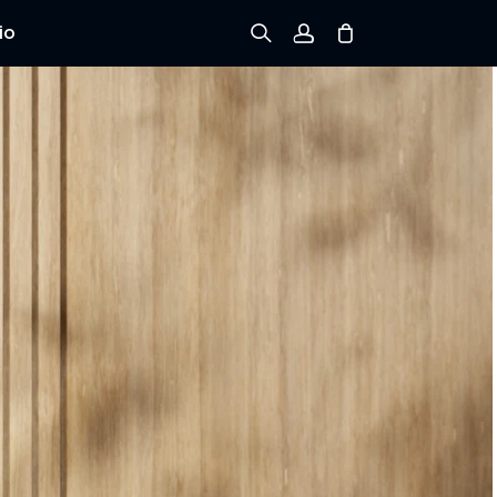
io
Registrarse
Iniciar sesión
Rastree el Pedido