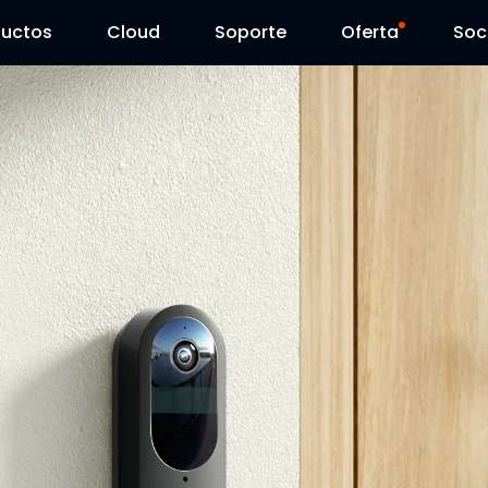
ductos
Cloud
Soporte
Oferta
Soc
Centro de Soporte
Ventas Flash
Centro de Descarga
Reolink Day
Blog
Contáctenos