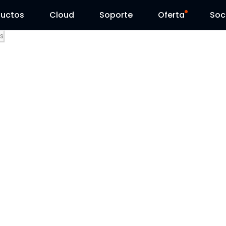
ductos
Cloud
Soporte
Oferta
Soc
s
Centro de Soporte
Ventas Flash
Centro de Descarga
Reolink Day
Blog
Contáctenos