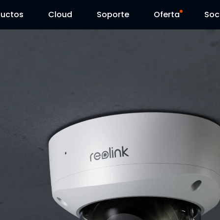
ductos
Cloud
Soporte
Oferta
Soc
Centro de Soporte
Ventas Flash
Centro de Descarga
Reolink Day
Blog
Contáctenos