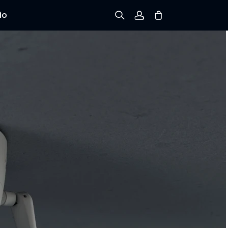
io
Registrarse
Iniciar sesión
Rastree el Pedido