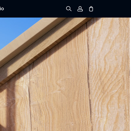
io
Registrarse
Iniciar sesión
Rastree el Pedido