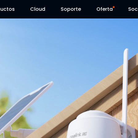
ductos
Cloud
Soporte
Oferta
Soc
Centro de Soporte
Ventas Flash
Centro de Descarga
Reolink Day
Blog
Contáctenos