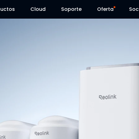
ductos
Cloud
Soporte
Oferta
Soc
Centro de Soporte
Ventas Flash
Centro de Descarga
Reolink Day
Blog
Contáctenos