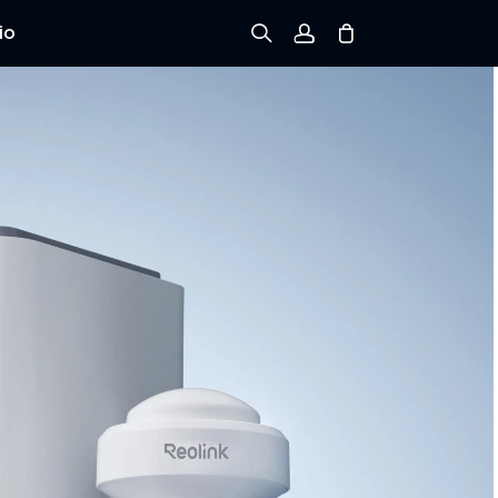
io
Registrarse
Iniciar sesión
Rastree el Pedido